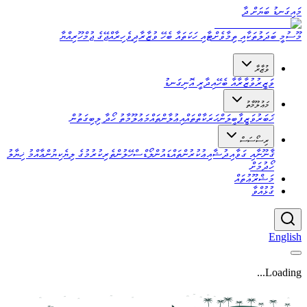
މައިގަނޑު ބަޔަށް ދާ
މޫސުމީ ބަދަލުތަކާއި ތިމާވެށްޓާއި ހަކަތައާ ބެހޭ ވުޒާރާ
ދިވެހިރާއްޖޭގެ ޖުމްހޫރިއްޔާ
ވުޒާރާ
ވަޒީރު
ވުޒާރާއާ ބެހޭ
އިދާރީ އޮނިގަނޑު
މަޢުލޫމާތު
ޚަބަރު
ވަޒީފާ
ބީލަން
ޙަރަކާތްތައް
އިޢުލާންތައް
މަޢުލޫމާތު ހޯދާ ލިބިގަތުން
ރިސޯސަސް
ޤާނޫނާއި ގަވާއިދު
ޝާއިޢުކުރުންތައް
ޑައުންލޯޑްސް
ހޭލުންތެރިކުރުމުގެ ލިޔެކިޔުން
ޢާއްމު ޚިޔާލު
ހޯދުމަށް
މަޝްރޫޢުތައް
ގުޅުއްވާ
English
Loading...