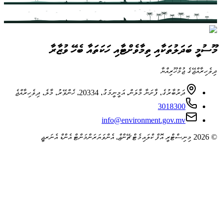
މޫސުމީ ބަދަލުތަކާއި ތިމާވެށްޓާއި ހަކަތައާ ބެހޭ ވުޒާރާ
ދިވެހިރާއްޖޭގެ ޖުމްހޫރިއްޔާ
ދަރުބާރުގެ، ފާށަނާ މާލަން، އަމީނީމަގު، 20334، ހެންވޭރު، މާލެ، ދިވެހިރާއްޖެ
3018300
info@environment.gov.mv
© 2026 މިނިސްޓްރީ އޮފް ކްލައިމެޓް ޗޭންޖް، އެންވަޔަރަންމަންޓް އެންޑް އެނަރޖީ