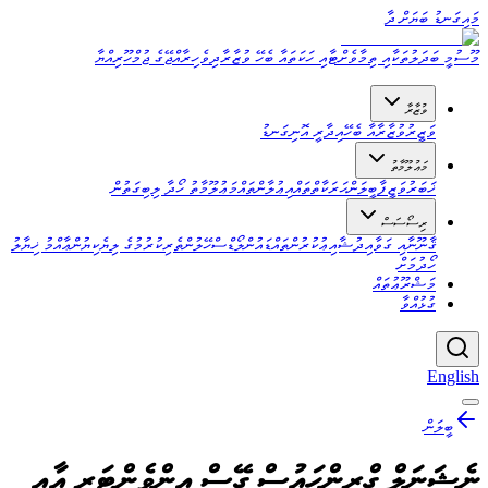
މައިގަނޑު ބަޔަށް ދާ
މޫސުމީ ބަދަލުތަކާއި ތިމާވެށްޓާއި ހަކަތައާ ބެހޭ ވުޒާރާ
ދިވެހިރާއްޖޭގެ ޖުމްހޫރިއްޔާ
ވުޒާރާ
ވަޒީރު
ވުޒާރާއާ ބެހޭ
އިދާރީ އޮނިގަނޑު
މަޢުލޫމާތު
ޚަބަރު
ވަޒީފާ
ބީލަން
ޙަރަކާތްތައް
އިޢުލާންތައް
މަޢުލޫމާތު ހޯދާ ލިބިގަތުން
ރިސޯސަސް
ޤާނޫނާއި ގަވާއިދު
ޝާއިޢުކުރުންތައް
ޑައުންލޯޑްސް
ހޭލުންތެރިކުރުމުގެ ލިޔެކިޔުން
ޢާއްމު ޚިޔާލު
ހޯދުމަށް
މަޝްރޫޢުތައް
ގުޅުއްވާ
English
ބީލަން
ނެޝަނަލް ގްރީންހައުސް ގޭސް އިންވެންޓަރީ އާއި