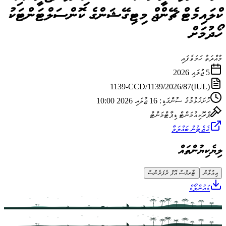
ކްލައިމެޓް ޗޭންޖް މިޓިގޭޝަންގެ ކޮންސަލްޓަންޓަކު
ހޯދުމަށް
މުއްދަތު ހަމަވެފައި
5 ޖުލައި 2026
(IUL)1139-CCD/1139/2026/87
ހުށަހެޅުމުގެ ސުންގަޑި
:
16 ޖުލައި 2026 10:00
ޕްރޮކިއުމަންޓް ޑިޕާޓްމަންޓް
ގެޒެޓުން ބައްލަވާ
ލިޔެކިޔުންތައް
ޢިއުލާން
ޓާރމްސް އޮފް ރެފަރެންސް
ޑައުންލޯޑް